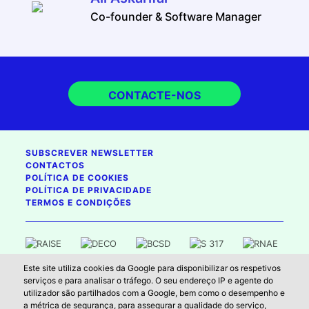
Co-founder & Software Manager
CONTACTE-NOS
SUBSCREVER NEWSLETTER
CONTACTOS
POLÍTICA DE COOKIES
POLÍTICA DE PRIVACIDADE
TERMOS E CONDIÇÕES
Este site utiliza cookies da Google para disponibilizar os respetivos
2026 , reservados todos os direitos
serviços e para analisar o tráfego. O seu endereço IP e agente do
utilizador são partilhados com a Google, bem como o desempenho e
Cofinanciado pela União Europeia. No entanto, os pontos de vista e opiniões
a métrica de segurança, para assegurar a qualidade do serviço,