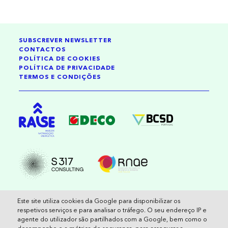
SUBSCREVER NEWSLETTER
CONTACTOS
POLÍTICA DE COOKIES
POLÍTICA DE PRIVACIDADE
TERMOS E CONDIÇÕES
2026 , reservados todos os direitos
Este site utiliza cookies da Google para disponibilizar os
respetivos serviços e para analisar o tráfego. O seu endereço IP e
agente do utilizador são partilhados com a Google, bem como o
Cofinanciado pela União Europeia. No entanto, os pontos de vista e opiniões