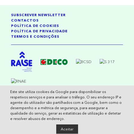
SUBSCREVER NEWSLETTER
CONTACTOS
POLÍTICA DE COOKIES
POLÍTICA DE PRIVACIDADE
TERMOS E CONDIÇÕES
Este site utiliza cookies da Google para disponibilizar os
2026 , reservados todos os direitos
respetivos serviços e para analisar o tráfego. O seu endereço IP e
agente do utilizador são partilhados com a Google, bem como o
Cofinanciado pela União Europeia. No entanto, os pontos de vista e opiniões
desempenho e a métrica de segurança, para assegurar a
expressos são da exclusiva responsabilidade do(s) autor(es) e não refletem
qualidade do serviço, gerar as estatísticas de utilização e detetar
necessariamente os da União Europeia ou do CINEA. Nem a União Europeia nem
e resolver abusos de endereço.
a autoridade que concedeu o financiamento podem ser responsabilizadas pelos
mesmos.
Aceitar