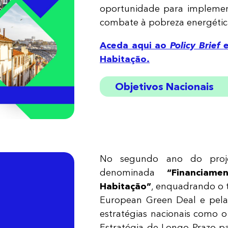
oportunidade para implement
combate à pobreza energétic
Aceda aqui ao
Policy Brief
Habitação.
Objetivos Nacionais
Garantir
até 2030​ um n
residenciais construído
Garantir
até 2040 um nív
No segundo ano do proje
residenciais construído
denominada
“Financiam
10%
​da população a 
Habitação”
, enquadrando o 
casa adequadamente a
European Green Deal e pela
estratégias nacionais como o
Estratégia de Longo Prazo pa