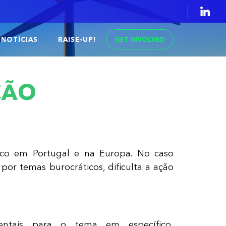
GET INVOLVED
NOTÍCIAS
RAISE-UP!
ÇÃO
ico em Portugal e na Europa. No caso
por temas burocráticos, dificulta a ação
ntais para o tema em específico,