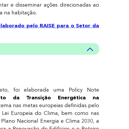
ar e disseminar ações direcionadas ao
a na habitação.
elaborado pelo RAISE para o Setor da
ível de conforto aceitável​ nos edifícios
s antes de 1990
el de conforto aceitável​ nos edifícios
to, foi elaborada uma Policy Note
s antes de 2016
ento da Transição Energética na
viver sem capacidade para manter a
tema nas metas europeias definidas pelo
quecida
 Lei Europeia do Clima, bem como nas
 Plano Nacional Energia e Clima 2030, a
ra a Renovação de Edifícios e o Roteiro