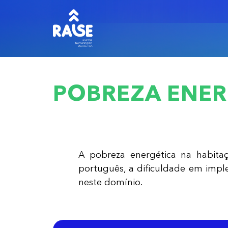
POBREZA ENER
A pobreza energética na habita
português, a dificuldade em imple
neste domínio.​